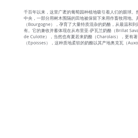
千百年以来，这里广袤的葡萄园种植地吸引着人们的眼球。
中央，一部分用树木围隔的田地被保留下来用作畜牧用地。
（Bourgogne），孕育了大量特质混杂的奶酪，从最温和
有。它的兼收并蓄体现在从布里亚-萨瓦兰奶酪（Brillat Sava
de Culotte），当然也有夏若来奶酪（Charolais），更
（Epoisses），这种质地柔软的奶酪以其产地奥克瓦（Aux