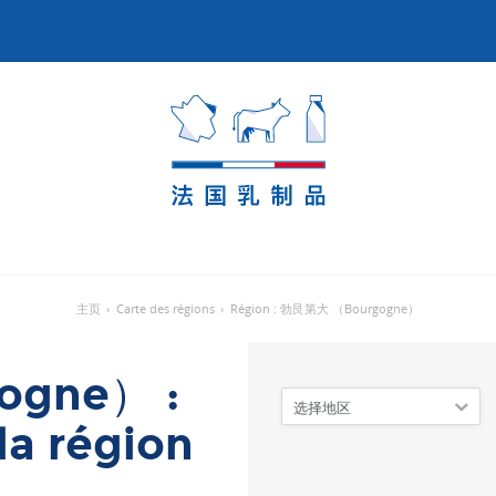
主页
›
Carte des régions
›
Région : 勃艮第大 （Bourgogne）
gne） :
选择地区
la région