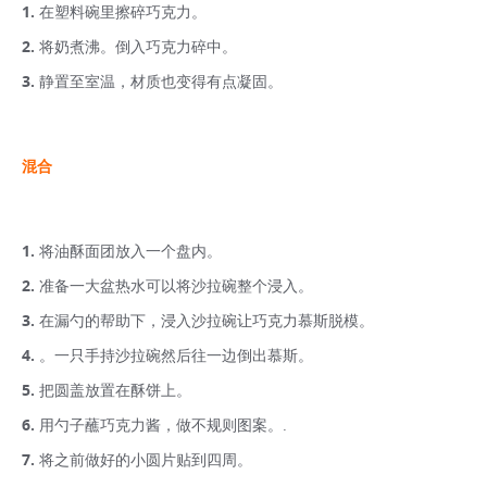
在塑料碗里擦碎巧克力。
将奶煮沸。倒入巧克力碎中。
静置至室温，材质也变得有点凝固。
混合
将油酥面团放入一个盘内。
准备一大盆热水可以将沙拉碗整个浸入。
在漏勺的帮助下，浸入沙拉碗让巧克力慕斯脱模。
。一只手持沙拉碗然后往一边倒出慕斯。
把圆盖放置在酥饼上。
用勺子蘸巧克力酱，做不规则图案。.
将之前做好的小圆片贴到四周。