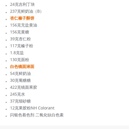
24克吉利丁块
237克鲜奶油（B）
杏仁榛子酥饼
156克无盐黄油
156克黄糖
39克杏仁粉
117克榛子粉
1.8克盐
130克面粉
白色镜面淋面
54克鲜奶油
30克葡糖糖
422克镜面果胶
245克水
37克细砂糖
12克果胶粉NH Colorant
闪银色着色剂 二氧化钛白色素