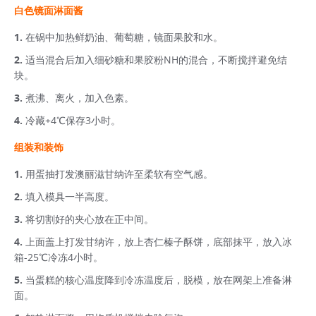
白色镜面淋面酱
在锅中加热鲜奶油、葡萄糖，镜面果胶和水。
适当混合后加入细砂糖和果胶粉NH的混合，不断搅拌避免结
块。
煮沸、离火，加入色素。
冷藏+4℃保存3小时。
组装和装饰
用蛋抽打发澳丽滋甘纳许至柔软有空气感。
填入模具一半高度。
将切割好的夹心放在正中间。
上面盖上打发甘纳许，放上杏仁榛子酥饼，底部抹平，放入冰
箱-25℃冷冻4小时。
当蛋糕的核心温度降到冷冻温度后，脱模，放在网架上准备淋
面。