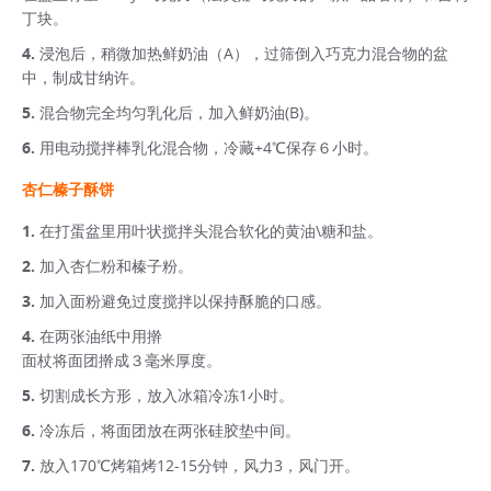
丁块。
浸泡后，稍微加热鲜奶油（A），过筛倒入巧克力混合物的盆
中，制成甘纳许。
混合物完全均匀乳化后，加入鲜奶油(B)。
用电动搅拌棒乳化混合物，冷藏+4℃保存６小时。
杏仁榛子酥饼
在打蛋盆里用叶状搅拌头混合软化的黄油\糖和盐。
加入杏仁粉和榛子粉。
加入面粉避免过度搅拌以保持酥脆的口感。
在两张油纸中用擀
面杖将面团擀成３毫米厚度。
切割成长方形，放入冰箱冷冻1小时。
冷冻后，将面团放在两张硅胶垫中间。
放入170℃烤箱烤12-15分钟，风力3，风门开。