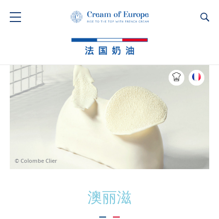
Ca
© Colombe Clier
澳丽滋