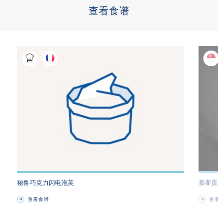
查看食谱
秘鲁巧克力闪电泡芙
慕斯蛋
查看食谱
查